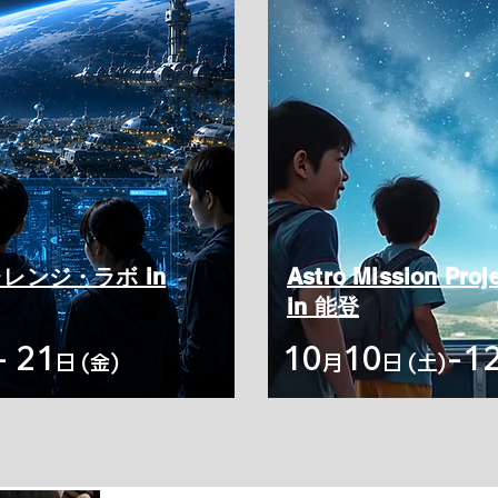
レンジ・ラボ in
Astro Mission Proj
in 能登
- 21
10
10
-1
日 (金)
月
日 (土)