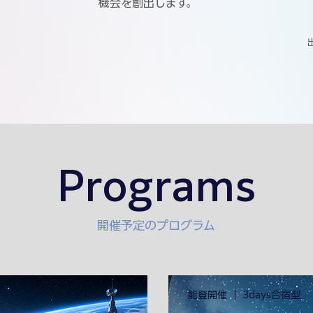
機会を創出します。
Programs
開催予定のプログラム
s通学型
能登開催 ｜ 3days合宿型