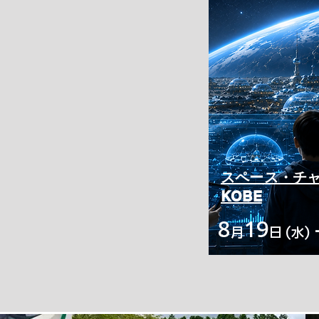
スペース・チャ
KOBE
8
19
月
日 (水)